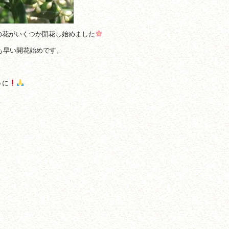
の花がいくつか開花し始めました
間も早い開花始めです。
うに