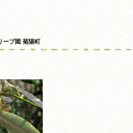
リーブ園 菊陽町