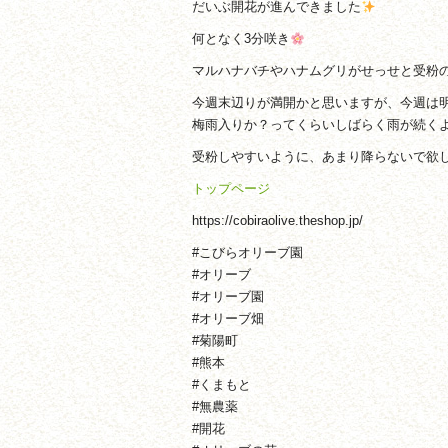
だいぶ開花が進んできました
何となく3分咲き
マルハナバチやハナムグリがせっせと受粉
今週末辺りが満開かと思いますが、今週は
梅雨入りか？ってくらいしばらく雨が続く
受粉しやすいように、あまり降らないで欲
トップページ
https://cobiraolive.theshop.jp/
#こびらオリーブ園
#オリーブ
#オリーブ園
#オリーブ畑
#菊陽町
#熊本
#くまもと
#無農薬
#開花