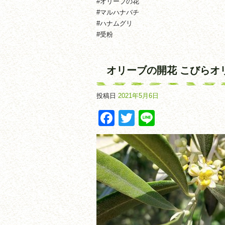
#オリーブの花
#マルハナバチ
#ハナムグリ
#受粉
オリーブの開花 こびらオ
投稿日
2021年5月6日
Facebook
Twitter
Line