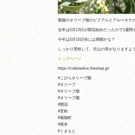
菊陽のオリーブ畑のピクアルとアルベキナ
去年は5月13日が開花始めだったので1週
今年は5月15日頃には満開かな？
しっかり受粉して、沢山の実がなりますよ
トップページ
https://cobiraolive.theshop.jp/
#こびらオリーブ園
#オリーブ
#オリーブ畑
#オリーブ園
#開花
#受粉
#菊陽町
#熊本
#くまもと