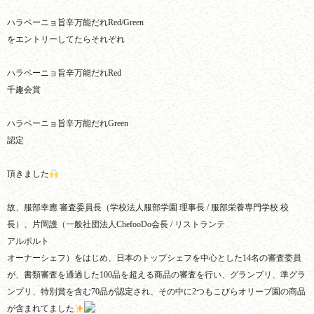
ハラペーニョ旨辛万能だれRed/Green
をエントリーしてたらそれぞれ
ハラペーニョ旨辛万能だれRed
千趣会賞
ハラペーニョ旨辛万能だれGreen
認定
頂きました
故、服部幸應 審査委員長（学校法人服部学園 理事長 / 服部栄養専門学校 校
長）、片岡護（一般社団法人ChefooDo会長 / リストランテ
アルポルト
オーナーシェフ）をはじめ、日本のトップシェフを中心とした14名の審査委員
が、書類審査を通過した100品を超える商品の審査を行い、グランプリ、準グラ
ンプリ、特別賞を含む70品が認定され、その中に2つもこびらオリーブ園の商品
が含まれてました