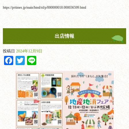
https://prtimes.jp/main/html/rd/p/000000018.000036599.html
出店情報
投稿日
2024年12月9日
Facebook
Twitter
Line