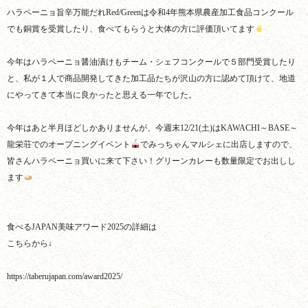
ハラペーニョ旨辛万能だれRed/Greenは令和4年熊本県農産加工食品コンクール
でも銅賞を受賞したり、食べてもらうと大体の方に評価頂いてます
今年はハラペーニョ醤油漬けもチーム・シェフコンクールで５部門受賞したり
と、私が１人で商品開発してきた加工品たちが沢山の方に認めて頂けて、地道
にやってきて本当に良かったと思える一年でした。
今年はあと半月ほどしかありませんが、今週末12/21(土)はKAWACHI～BASE～
龍栄荘でのオープニングイベント
でみっちゃんマルシェに出店しますので、
皆さんハラペーニョ買いに来て下さい！グリーンカレーも数量限定でお出しし
ます
食べるJAPAN美味アワード2025の詳細は
こちらから↓
https://taberujapan.com/award2025/