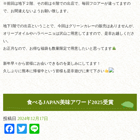
※前回は地下２階、その前は６階での出店で、毎回フロアーが違ってますの
で、お間違えないようお願い致します。
地下1階での出店ということで、今回はグリーンカレーの販売はありませんが、
オリーブオイルやハラペーニョは沢山ご用意してますので、是非お越しくださ
い。
お正月なので、お得な福袋も数量限定で用意したいと思ってます
新年早々から皆様にお会いできるのを楽しみにしてます！
久しぶりに熊本に帰省中という皆様も是非遊びに来て下さい
食べるJAPAN美味アワード2025受賞
投稿日
2024年12月17日
Facebook
Twitter
Line