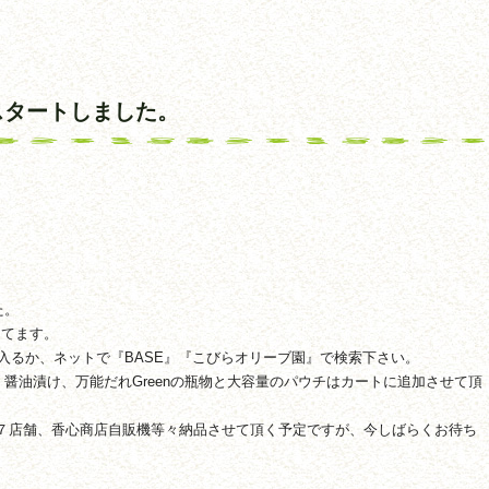
スタートしました。
た。
してます。
から入るか、ネットで『BASE』『こびらオリーブ園』で検索下さい。
醤油漬け、万能だれGreenの瓶物と大容量のパウチはカートに追加させて頂
ート７店舗、香心商店自販機等々納品させて頂く予定ですが、今しばらくお待ち