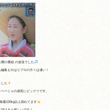
土曜の番組 の放送でした
も編集もやはりプロの方々は凄い！
ました
ラペーニョの成長にビックリです。
週100kg以上採れてます
文頂けると嬉しいです！