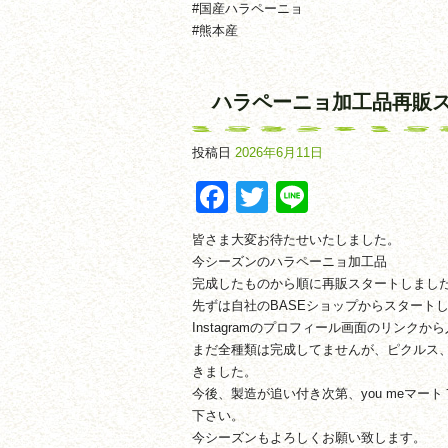
#国産ハラペーニョ
#熊本産
ハラペーニョ加工品再販
投稿日
2026年6月11日
Facebook
Twitter
Line
皆さま大変お待たせいたしました。
今シーズンのハラペーニョ加工品
完成したものから順に再販スタートしまし
先ずは自社のBASEショップからスタート
Instagramのプロフィール画面のリンク
まだ全種類は完成してませんが、ピクルス、
きました。
今後、製造が追い付き次第、you meマ
下さい。
今シーズンもよろしくお願い致します。