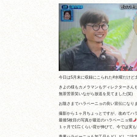
今日は5月末に収録にこられた#水曜だけど
きよの様もカメラマンもディレクターさん
無茶苦茶笑いながら放送を見てました(笑)
お陰さまでハラペーニョの良い宣伝になり
撮影から１ヶ月ちょっとですが、改めてハ
最後5枚目の写真が最近のハラペーニョ畑
１ヶ月で1㍍くらい背が伸びて、今では実も毎
青果ハラペーニョも加工品もどしどしご注