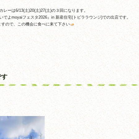
は6/13(土)20(土)27(土)の３回になります。
『おいでよmoyaiフェスタ2026』in 新産住宅(トビララウンジ)での出店です。
ますので、この機会に食べに来て下さい
です