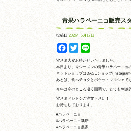
青果ハラペーニョ販売ス
投稿日
2026年6月17日
Facebook
Twitter
Line
皆さま大変お待たせいたしました。
本日より、今シーズンの青果ハラペーニョ
ネットショップはBASEショップ(Insta
あとは、食べチョクとポケットマルシェで
今年は今のところ凄く順調で、とても刺激
皆さまドシドシご注文下さい！
お待ちしております。
#ハラペーニョ
#ハラペーニョ栽培
#ハラペーニョ農家