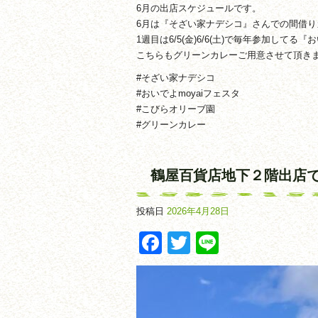
6月の出店スケジュールです。
6月は『そざい家ナデシコ』さんでの間借りカレー
1週目は6/5(金)6/6(土)で毎年参加してる
こちらもグリーンカレーご用意させて頂き
#そざい家ナデシコ
#おいでよmoyaiフェスタ
#こびらオリーブ園
#グリーンカレー
鶴屋百貨店地下２階出店
投稿日
2026年4月28日
Facebook
Twitter
Line