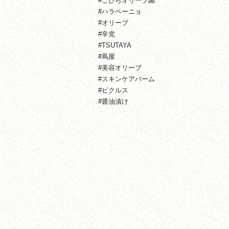
#こびらオリーブ園
#ハラペーニョ
#オリーブ
#辛党
#TSUTAYA
#蔦屋
#美容オリーブ
#スキンケアバーム
#ピクルス
#醤油漬け