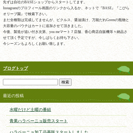
先ずは自社のBASEショップからスタートしてます。
Instagramのプロフィール画面のリンクから入るか、ネットで『BASE』『こびら
オリーブ園』で検索下さい。
まだ全種類は完成してませんが、ピクルス、醤油漬け、万能だれGreenの瓶物と
大容量のパウチはカートに追加させて頂きました。
今後、製造が追い付き次第、you meマート７店舗、香心商店自販機等々納品さ
せて頂く予定ですが、今しばらくお待ち下さい。
今シーズンもよろしくお願い致します。
ブログトップ
最近の投稿
水曜だけど土曜の番組
青果ハラペーニョ販売スタート
ハラペーニョ加工品再販スタートしました。