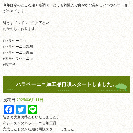
今年は今のところ凄く順調で、とても刺激的で爽やかな美味しいハラペーニョ
が出来てます。
皆さまドシドシご注文下さい！
お待ちしております。
#ハラペーニョ
#ハラペーニョ栽培
#ハラペーニョ農家
#国産ハラペーニョ
#熊本産
ハラペーニョ加工品再販スタートしました。
投稿日
2026年6月11日
Facebook
Twitter
Line
皆さま大変お待たせいたしました。
今シーズンのハラペーニョ加工品
完成したものから順に再販スタートしました。