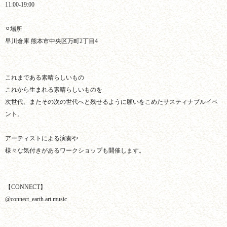
11:00-19:00
⚪︎場所
早川倉庫 熊本市中央区万町2丁目4
これまである素晴らしいもの
これから生まれる素晴らしいものを
次世代、またその次の世代へと残せるように願いをこめたサスティナブルイベ
ント。
アーティストによる演奏や
様々な気付きがあるワークショップも開催します。
【CONNECT】
@connect_earth.art.music