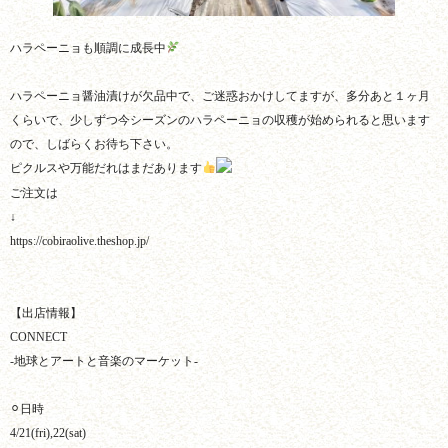
ハラペーニョも順調に成長中
ハラペーニョ醤油漬けが欠品中で、ご迷惑おかけしてますが、多分あと１ヶ月
くらいで、少しずつ今シーズンのハラペーニョの収穫が始められると思います
ので、しばらくお待ち下さい。
ピクルスや万能だれはまだあります
ご注文は
↓
https://cobiraolive.theshop.jp/
【出店情報】
CONNECT
-地球とアートと音楽のマーケット-
⚪︎日時
4/21(fri),22(sat)