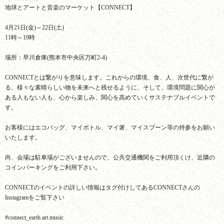
地球とアートと音楽のマーケット【CONNECT】
4月21日(金)～22日(土)
11時～19時
場所：早川倉庫(熊本市中央区万町2-4)
CONNECTとは繋がりを意味します。これからの環境、食、人、次世代に繋が
る、様々な素晴らしい物を未来へと残せるように、そして、環境問題に関心が
ある人もない人も、心から楽しみ、関心を高めていくサステナブルイベントで
す。
お客様にはエコバッグ、マイボトル、マイ箸、マイスプーン等の持参をお願い
いたします。
尚、会場は駐車場がございませんので、公共交通機関をご利用頂くけ、近隣の
コインパーキングをご利用下さい。
CONNECTのイベントの詳しい情報はタグ付けしてあるCONNECTさんの
Instagramをご覧下さい
#connect_earth.art.music