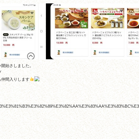
い開始さしました。
ブ
も仲間入りします
3%E3%81%B3%E3%82%89%E3%82%AA%E3%83%AA%E3%83%BC%E3%83%96%E5%9