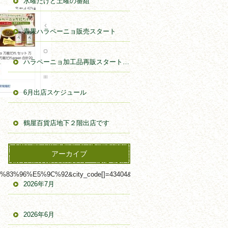
水曜だけど土曜の番組
青果ハラペーニョ販売スタート
ハラペーニョ加工品再販スタートしました。
6月出店スケジュール
鶴屋百貨店地下２階出店です
アーカイブ
C%92&city_code[]=43404&is_target_companies=1&utm_source=cobi
2026年7月
2026年6月