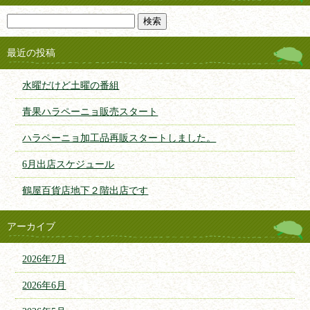
最近の投稿
水曜だけど土曜の番組
青果ハラペーニョ販売スタート
ハラペーニョ加工品再販スタートしました。
6月出店スケジュール
鶴屋百貨店地下２階出店です
アーカイブ
2026年7月
2026年6月