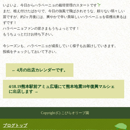
いよいよ、今日からハラペーニョの栽培管理のスタートです
まだ、植え付けたばかりで、今日の強風で飛ばされそうな、頼りない弱々しい
苗ですが、約2ヶ月後には、爽やかで辛い美味しいハラペーニョを収穫出来るは
ずです！
ハラペーニョファンの皆さまもうちょっとです！
もうちょっとだけお待ち下さい。
今シーズンも、ハラペーニョが成長していく様子もお届けしていきます。
投稿をチェックしておいて下さい。
←
4月の出店カレンダーです。
4/18.19熊本駅前アミュ広場にて熊本地震10年復興マルシェ
に出店します
→
Copyright (C) こびらオリーブ園
ブログトップ